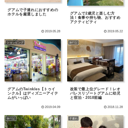
グアムで子連れにおすすめの
グアムで2歳児と楽しむ方
ホテルを厳選しました
法！食事や持ち物、おすすめ
アクティビティ
2019.05.28
2019.05.22
ショッピング
旅行記
グアムのTwinkles【トゥイ
改装で最上位グレード！レオ
ンクル】はディズニーアイテ
パレスリゾートグアムに幼児
ムがいっぱい
と宿泊・2018前編
2019.04.09
2018.11.28
旅行記
子連れ