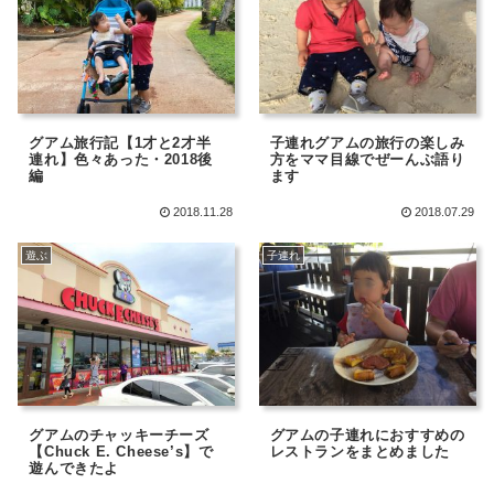
グアム旅行記【1才と2才半
子連れグアムの旅行の楽しみ
連れ】色々あった・2018後
方をママ目線でぜーんぶ語り
編
ます
2018.11.28
2018.07.29
遊ぶ
子連れ
グアムのチャッキーチーズ
グアムの子連れにおすすめの
【Chuck E. Cheese’s】で
レストランをまとめました
遊んできたよ