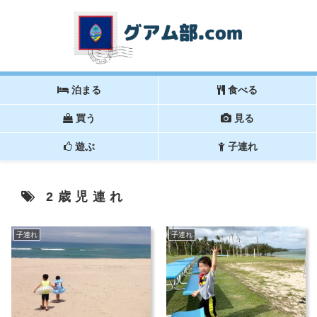
泊まる
食べる
買う
見る
遊ぶ
子連れ
2歳児連れ
子連れ
子連れ