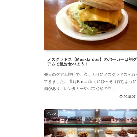
メスクラドス【Meskla dos】のバーガーは初グ
アムで絶対食べよう！
先日のグアム旅行で、久しぶりにメスクラドスへ行
てきました。 昔はK-mart近くにひっそり佇むよう
舗があり、レンタカーやバス必須の立...
2018.07.
グルメ