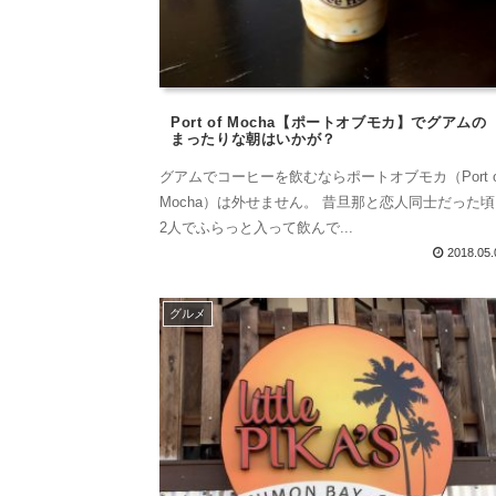
Port of Mocha【ポートオブモカ】でグアムの
まったりな朝はいかが？
グアムでコーヒーを飲むならポートオブモカ（Port o
Mocha）は外せません。 昔旦那と恋人同士だった
2人でふらっと入って飲んで...
2018.05.
グルメ