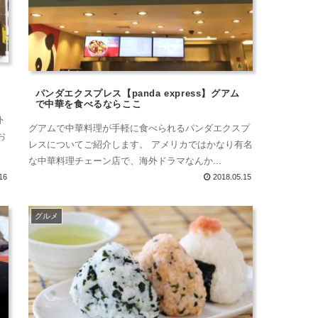
パンダエクスプレス【panda express】グアム
で中華を食べるならここ
ト
グアムで中華料理が手軽に食べられるパンダエクスプ
お
レスについてご紹介します。 アメリカではかなり有名
な中華料理チェーン店で、海外ドラマなんか...
16
2018.05.15
グルメ