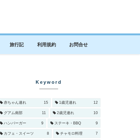
旅行記
利用規約
お問合せ
Keyword
赤ちゃん連れ
15
1歳児連れ
12
グアム南部
11
2歳児連れ
10
ハンバーガー
9
ステーキ・BBQ
9
カフェ・スイーツ
8
チャモロ料理
7