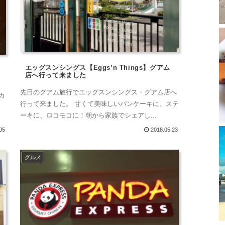
エッグスンシングス【Eggs’n Things】グアム
店へ行って来ました
先日のグアム旅行でエッグスンシングス・グアム店へ
リカ
行って来ました。 甘くて美味しいパンケーキに、ステ
。
ーキに、ロコモコに！朝から家族でシェアし...
05
2018.05.23
グルメ