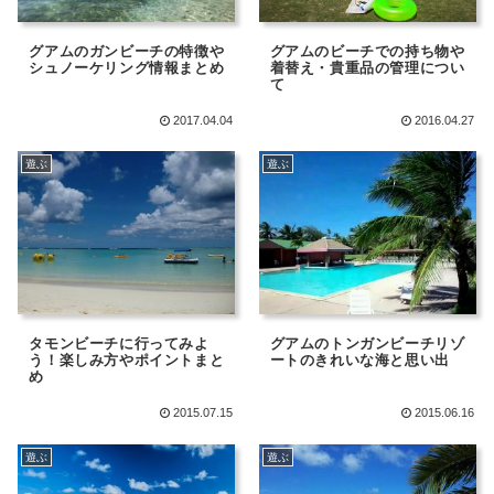
グアムのガンビーチの特徴や
グアムのビーチでの持ち物や
シュノーケリング情報まとめ
着替え・貴重品の管理につい
て
2017.04.04
2016.04.27
遊ぶ
遊ぶ
タモンビーチに行ってみよ
グアムのトンガンビーチリゾ
う！楽しみ方やポイントまと
ートのきれいな海と思い出
め
2015.07.15
2015.06.16
遊ぶ
遊ぶ