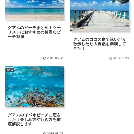
グアムのビーチまとめ！ツー
リストにおすすめの綺麗なビ
ーチ12選
グアムのココス島で泳いだり
散歩したり大自然を満喫して
きた！
2015.05.28
2015.05.28
遊ぶ
グアムのイパオビーチに恋を
した！楽しみ方や行き方を徹
底解説します
2015.05.27