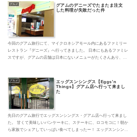
グルメ
グアムのデニーズでたまたま注文
した料理が失敗だった件
今回のグアム旅行にて、マイクロネシアモール内にあるファミリー
レストラン『デニーズ』へ行ってきました。 日本にもあるファミレ
スですが、グアムの店舗は日本にないメニューがたくさんあり、ア
メリカンな料理や...
グルメ
エッグスンシングス【Eggs’n
Things】グアム店へ行って来まし
た
先日のグアム旅行でエッグスンシングス・グアム店へ行って来まし
た。 甘くて美味しいパンケーキに、ステーキに、ロコモコに！朝か
ら家族でシェアしていっぱい食べてしまったー！ エッグスンシング
スは『グアム...