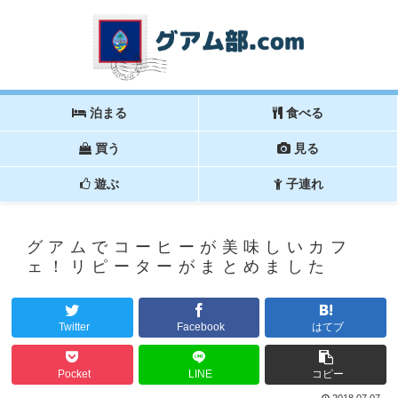
泊まる
食べる
買う
見る
遊ぶ
子連れ
グアムでコーヒーが美味しいカフ
ェ！リピーターがまとめました
Twitter
Facebook
はてブ
Pocket
LINE
コピー
2018.07.07