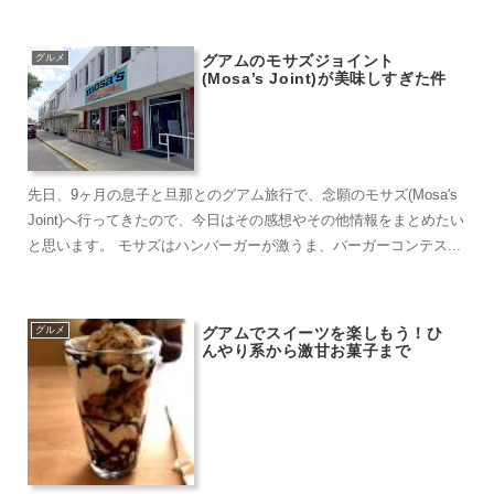
グルメ
グアムのモサズジョイント
(Mosa’s Joint)が美味しすぎた件
先日、9ヶ月の息子と旦那とのグアム旅行で、念願のモサズ(Mosa's
Joint)へ行ってきたので、今日はその感想やその他情報をまとめたい
と思います。 モサズはハンバーガーが激うま、バーガーコンテス...
グルメ
グアムでスイーツを楽しもう！ひ
んやり系から激甘お菓子まで