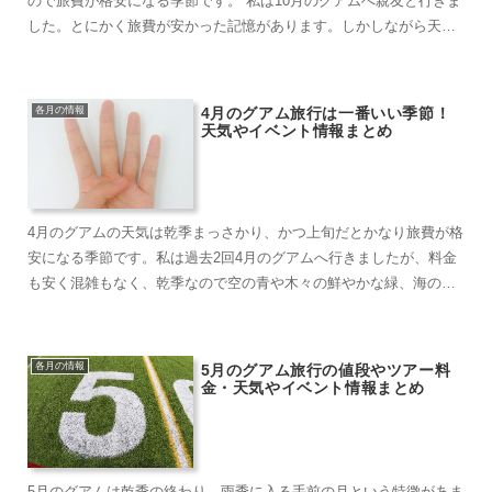
ので旅費が格安になる季節です。 私は10月のグアムへ親友と行きま
した。とにかく旅費が安かった記憶があります。しかしながら天気
はあまり良く...
各月の情報
4月のグアム旅行は一番いい季節！
天気やイベント情報まとめ
4月のグアムの天気は乾季まっさかり、かつ上旬だとかなり旅費が格
安になる季節です。私は過去2回4月のグアムへ行きましたが、料金
も安く混雑もなく、乾季なので空の青や木々の鮮やかな緑、海のエ
メラルドグリーン...
各月の情報
5月のグアム旅行の値段やツアー料
金・天気やイベント情報まとめ
5月のグアムは乾季の終わり、雨季に入る手前の月という特徴があま