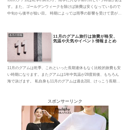
す。また、ゴールデンウィークを除けば旅費は安くなっているので
中旬から後半が狙い目。 時期によっては雨季の影響を受けて雲が多
くなり、少し景...
各月の情報
11月のグアム旅行は旅費が格安、
気温や天気やイベント情報まとめ
11月のグアムは乾季、これといった長期連休もなく比較的旅費も安
い時期になります。またグアムは1年中気温が28度前後、もちろん
海で泳げます。 私自身も11月のグアムは過去2回、けっこう長期滞
在もしまし...
スポンサーリンク