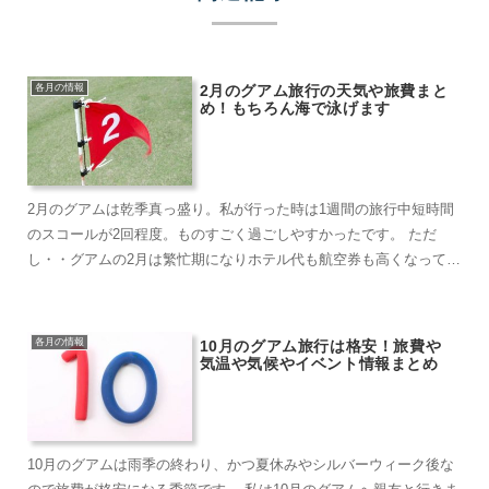
各月の情報
2月のグアム旅行の天気や旅費まと
め！もちろん海で泳げます
2月のグアムは乾季真っ盛り。私が行った時は1週間の旅行中短時間
のスコールが2回程度。ものすごく過ごしやすかったです。 ただ
し・・グアムの2月は繁忙期になりホテル代も航空券も高くなってし
まいます。 ...
各月の情報
10月のグアム旅行は格安！旅費や
気温や気候やイベント情報まとめ
10月のグアムは雨季の終わり、かつ夏休みやシルバーウィーク後な