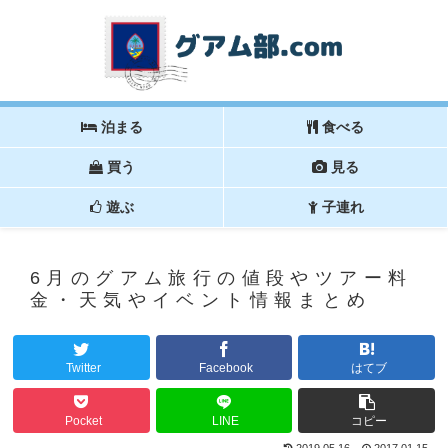
泊まる
食べる
買う
見る
遊ぶ
子連れ
6月のグアム旅行の値段やツアー料
金・天気やイベント情報まとめ
Twitter
Facebook
はてブ
Pocket
LINE
コピー
2019.05.16
2017.01.15